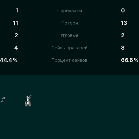
1
0
Перехваты
11
13
Потери
2
2
Угловые
4
8
Сейвы вратарей
44.4%
66.6%
Процент сейвов