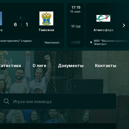
17:15
16 июл.
2
6
:
1
7
:
10 тур
oc
Таможня
Атмосфера
ностроитель" стадион
МБУ "Машиностроитель" 
LIVE
Чемпионат
Электрон
татистика
О лиге
Документы
Контакты