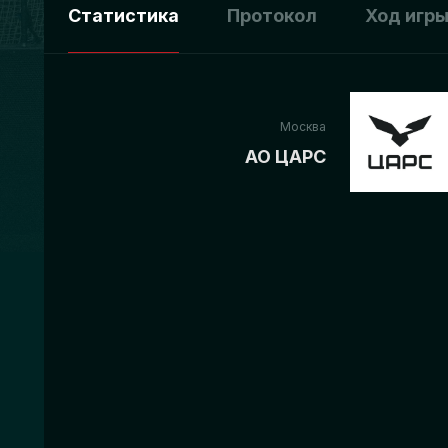
Статистика
Протокол
Ход игр
Москва
АО ЦАРС