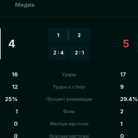
ы
Медиа
1
2
4
5
2 : 4
2 : 1
16
17
Удары
12
9
Удары в створ
25%
29.4%
Процент реализации
1
2
Фолы
0
1
Желтые карточки
0
0
Красные карточки