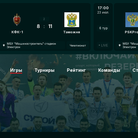
17:00
23 июл.
2
8
:
11
6 тур
КФК-1
Таможня
PSKPr
МБУ "Машиностроитель" стадион
МБУ "Маши
LIVE
Чемпионат
Электрон
Электрон
Игры
Турниры
Рейтинг
Команды
С