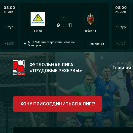
08:00
08:00
01 авг.
25 июл.
2
9
:
11
8 тур
10 тур
ПВМ
КФК-1
МБУ "Машиностроитель" стадион
LIVE
LIVE
Чемпионат
Электрон
ФУТБОЛЬНАЯ ЛИГА
Главная
«ТРУДОВЫЕ РЕЗЕРВЫ»
ХОЧУ ПРИСОЕДИНИТЬСЯ К ЛИГЕ!