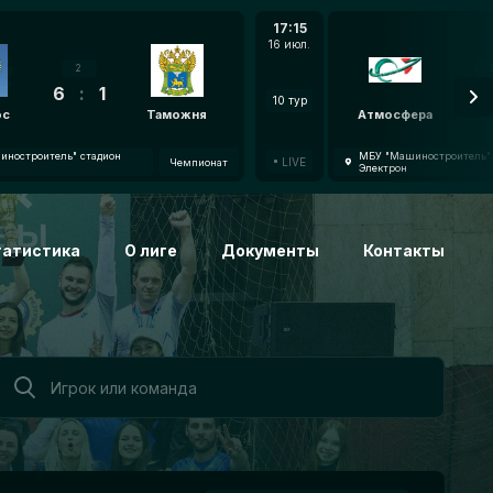
17:15
16 июл.
2
6
:
1
7
:
10 тур
oc
Таможня
Атмосфера
ностроитель" стадион
МБУ "Машиностроитель" 
LIVE
Чемпионат
Электрон
татистика
О лиге
Документы
Контакты