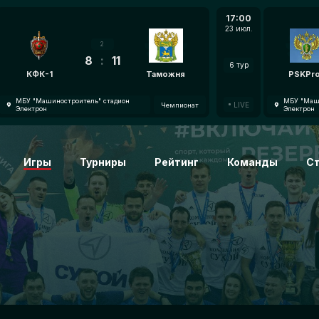
17:00
23 июл.
2
8
:
11
6 тур
КФК-1
Таможня
PSKPr
МБУ "Машиностроитель" стадион
МБУ "Маши
LIVE
Чемпионат
Электрон
Электрон
Игры
Турниры
Рейтинг
Команды
С