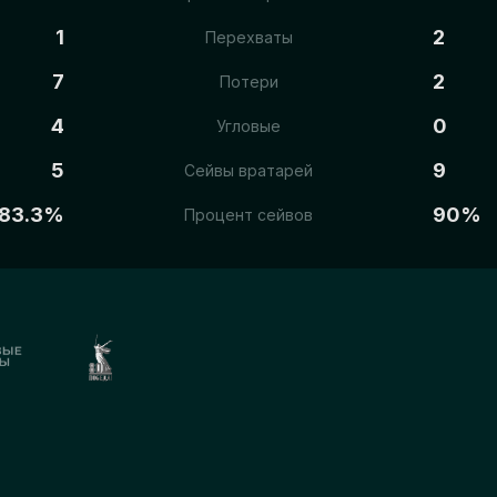
1
2
Перехваты
7
2
Потери
4
0
Угловые
5
9
Сейвы вратарей
83.3%
90%
Процент сейвов