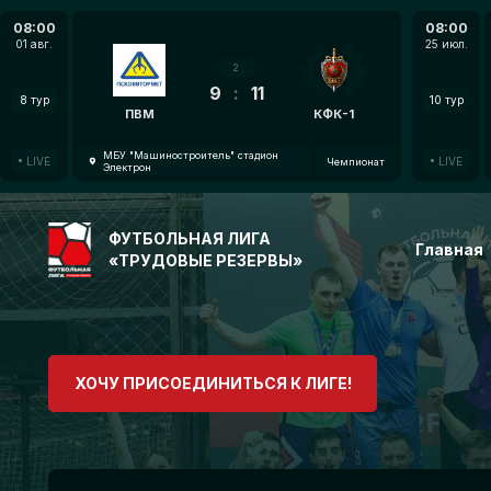
08:00
08:00
01 авг.
25 июл.
2
9
:
11
8 тур
10 тур
ПВМ
КФК-1
МБУ "Машиностроитель" стадион
LIVE
LIVE
Чемпионат
Электрон
ФУТБОЛЬНАЯ ЛИГА
Главная
«ТРУДОВЫЕ РЕЗЕРВЫ»
ХОЧУ ПРИСОЕДИНИТЬСЯ К ЛИГЕ!