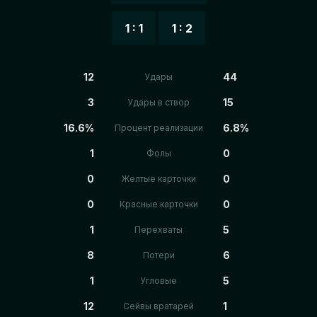
1 : 1
1 : 2
12
44
Удары
3
15
Удары в створ
16.6%
6.8%
Процент реализации
1
0
Фолы
0
0
Желтые карточки
0
0
Красные карточки
1
5
Перехваты
8
6
Потери
1
5
Угловые
12
1
Сейвы вратарей