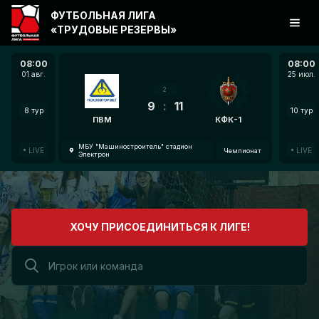
ФУТБОЛЬНАЯ ЛИГА
«ТРУДОВЫЕ РЕЗЕРВЫ»
08:00
08:00
01 авг.
25 июл.
2
9
:
11
8 тур
10 тур
ПВМ
КФК-1
МБУ "Машиностроитель" стадион
LIVE
LIVE
Чемпионат
Электрон
ХОЧУ ПРИСОЕДИНИТЬСЯ К ЛИГЕ!