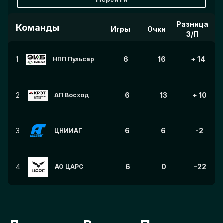
Разница
Команды
Игры
Очки
З/П
1
6
16
+ 14
НПП Пульсар
2
6
13
+ 10
АП Восход
3
6
6
-2
ЦНИИАГ
4
6
0
-22
АО ЦАРС