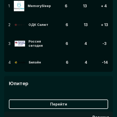
1
6
13
+ 4
MemorySleep
2
6
13
+ 13
ОДК Салют
Россия
3
6
4
-3
сегодня
4
6
4
-14
Билайн
Юпитер
Перейти