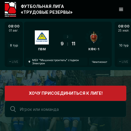
ФУТБОЛЬНАЯ ЛИГА
«ТРУДОВЫЕ РЕЗЕРВЫ»
08:00
08:00
01 авг.
25 июл.
2
9
:
11
8 тур
10 тур
ПВМ
КФК-1
МБУ "Машиностроитель" стадион
LIVE
LIVE
Чемпионат
Электрон
ХОЧУ ПРИСОЕДИНИТЬСЯ К ЛИГЕ!