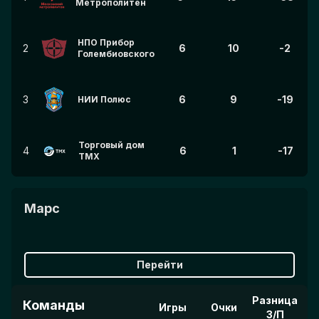
Метрополитен
НПО Прибор
2
6
10
-2
Голембиовского
3
6
9
-19
НИИ Полюс
Торговый дом
4
6
1
-17
ТМХ
Марс
Перейти
Разница
Команды
Игры
Очки
З/П