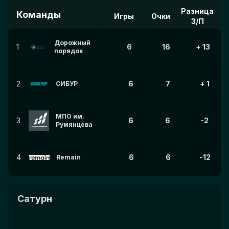
Разница
Команды
Игры
Очки
З/П
Дорожный
1
6
16
+ 13
порядок
2
6
7
+ 1
СИБУР
МПО им.
3
6
6
-2
Румянцева
4
6
6
-12
Remain
Сатурн