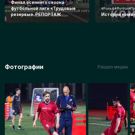
Финал осеннего сезона
футбольной лиги «Трудовые
#Рольф#Футбол#Тр
резервы». РЕПОРТАЖ
Истории кома
Фотографии
Раздел медиа