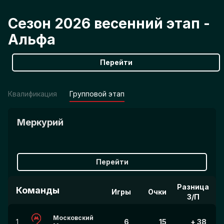
матчей восьмой игровой
недели Футбольной лиги
Сезон 2026 весенний этап -
«Трудовые резервы»
Альфа
03.06.2026, 14:25
Определились победители
Перейти
матчей седьмой игровой
недели Футбольной лиги
«Трудовые резервы»
Квалификация
Групповой этап
Меркурий
Перейти
Разница
Команды
Игры
Очки
З/П
Московский
1
6
15
+ 38