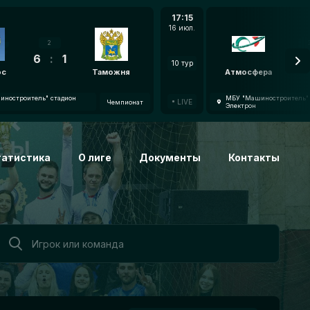
17:15
16 июл.
2
6
:
1
7
:
10 тур
oc
Таможня
Атмосфера
ностроитель" стадион
МБУ "Машиностроитель" 
LIVE
Чемпионат
Электрон
татистика
О лиге
Документы
Контакты