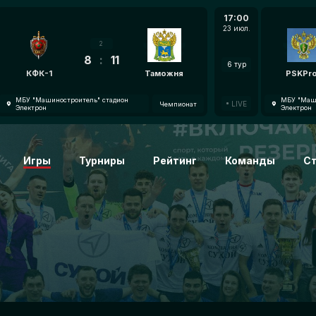
17:00
23 июл.
2
8
:
11
6 тур
КФК-1
Таможня
PSKPr
МБУ "Машиностроитель" стадион
МБУ "Маши
LIVE
Чемпионат
Электрон
Электрон
Игры
Турниры
Рейтинг
Команды
С