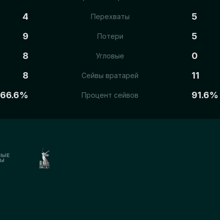
4
5
Перехваты
9
5
Потери
8
0
Угловые
8
11
Сейвы вратарей
66.6%
91.6%
Процент сейвов