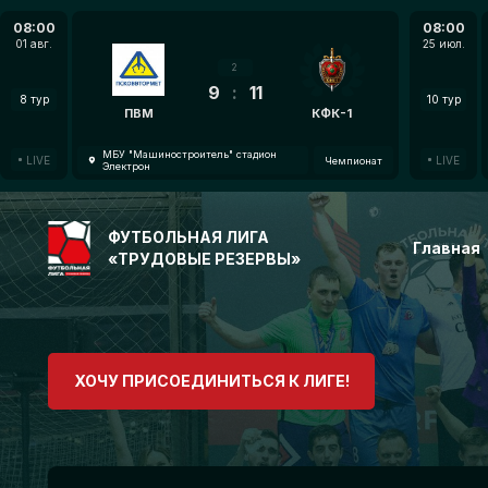
08:00
08:00
01 авг.
25 июл.
2
9
:
11
8 тур
10 тур
ПВМ
КФК-1
МБУ "Машиностроитель" стадион
LIVE
LIVE
Чемпионат
Электрон
ФУТБОЛЬНАЯ ЛИГА
Главная
«ТРУДОВЫЕ РЕЗЕРВЫ»
ХОЧУ ПРИСОЕДИНИТЬСЯ К ЛИГЕ!