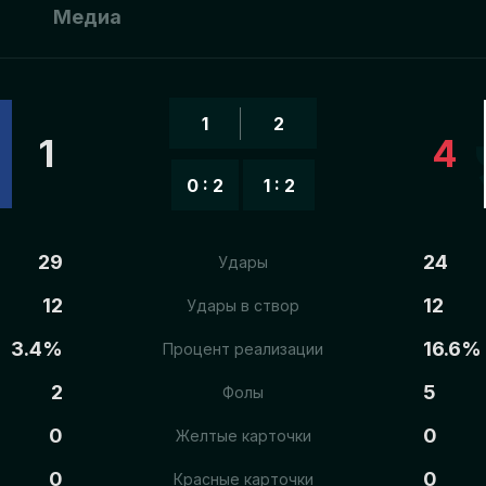
ы
Медиа
1
2
1
4
0 : 2
1 : 2
29
24
Удары
12
12
Удары в створ
3.4%
16.6%
Процент реализации
2
5
Фолы
0
0
Желтые карточки
0
0
Красные карточки