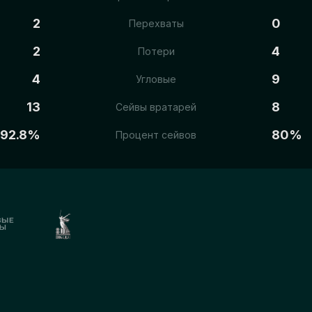
2
0
Перехваты
2
4
Потери
4
9
Угловые
13
8
Сейвы вратарей
92.8%
80%
Процент сейвов