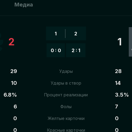
ы
Медиа
1
2
2
1
0 : 0
2 : 1
29
28
Удары
10
14
Удары в створ
6.8%
3.5%
Процент реализации
6
7
Фолы
0
0
Желтые карточки
0
0
Красные карточки