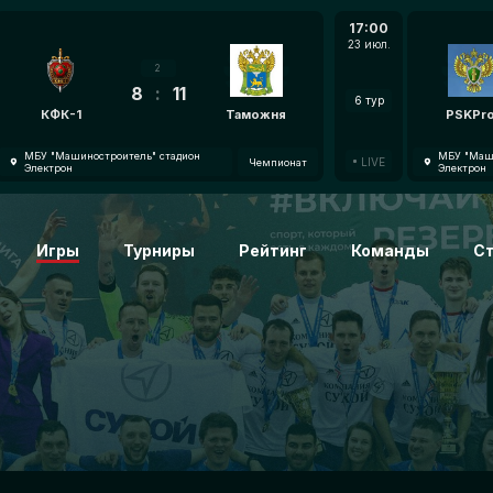
17:00
23 июл.
2
8
:
11
6 тур
КФК-1
Таможня
PSKPr
МБУ "Машиностроитель" стадион
МБУ "Маши
LIVE
Чемпионат
Электрон
Электрон
Игры
Турниры
Рейтинг
Команды
С