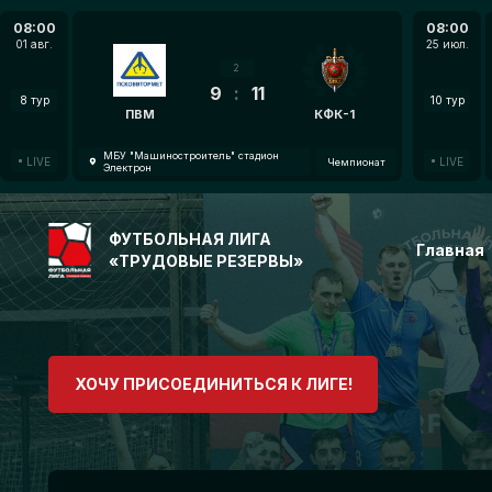
08:00
08:00
01 авг.
25 июл.
2
9
:
11
8 тур
10 тур
ПВМ
КФК-1
МБУ "Машиностроитель" стадион
LIVE
LIVE
Чемпионат
Электрон
ФУТБОЛЬНАЯ ЛИГА
Главная
«ТРУДОВЫЕ РЕЗЕРВЫ»
ХОЧУ ПРИСОЕДИНИТЬСЯ К ЛИГЕ!