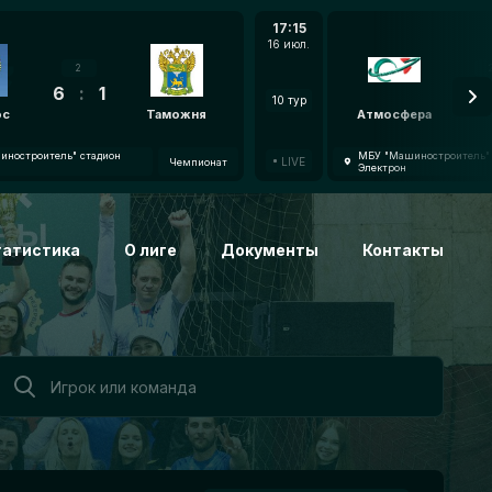
17:15
16 июл.
2
6
:
1
7
:
10 тур
oc
Таможня
Атмосфера
ностроитель" стадион
МБУ "Машиностроитель" 
LIVE
Чемпионат
Электрон
татистика
О лиге
Документы
Контакты