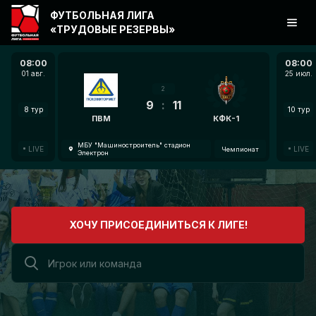
ФУТБОЛЬНАЯ ЛИГА
«ТРУДОВЫЕ РЕЗЕРВЫ»
08:00
08:00
01 авг.
25 июл.
2
9
:
11
8 тур
10 тур
ПВМ
КФК-1
МБУ "Машиностроитель" стадион
LIVE
LIVE
Чемпионат
Электрон
ХОЧУ ПРИСОЕДИНИТЬСЯ К ЛИГЕ!