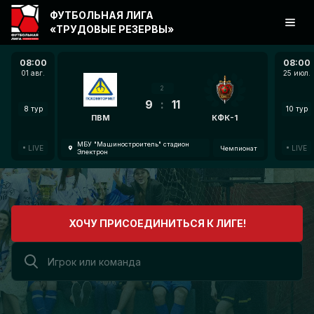
ФУТБОЛЬНАЯ ЛИГА
«ТРУДОВЫЕ РЕЗЕРВЫ»
08:00
08:00
01 авг.
25 июл.
2
9
:
11
8 тур
10 тур
ПВМ
КФК-1
МБУ "Машиностроитель" стадион
LIVE
LIVE
Чемпионат
Электрон
ХОЧУ ПРИСОЕДИНИТЬСЯ К ЛИГЕ!