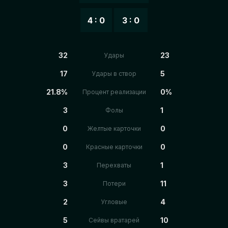
4 : 0
3 : 0
32
23
Удары
17
5
Удары в створ
21.8%
0%
Процент реализации
3
1
Фолы
0
0
Желтые карточки
0
0
Красные карточки
3
1
Перехваты
3
11
Потери
2
4
Угловые
5
10
Сейвы вратарей