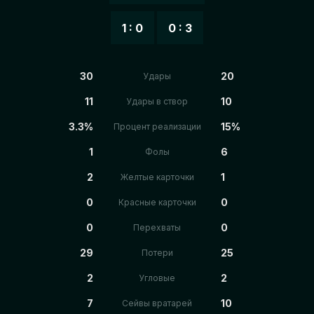
1 : 0
0 : 3
30
20
Удары
11
10
Удары в створ
3.3%
15%
Процент реализации
1
6
Фолы
2
1
Желтые карточки
0
0
Красные карточки
0
0
Перехваты
29
25
Потери
2
2
Угловые
7
10
Сейвы вратарей