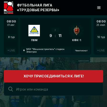
ФУТБОЛЬНАЯ ЛИГА
«ТРУДОВЫЕ РЕЗЕРВЫ»
08:00
08:00
01 авг.
25 июл.
2
9
:
11
8 тур
10 тур
ПВМ
КФК-1
МБУ "Машиностроитель" стадион
LIVE
LIVE
Чемпионат
Электрон
ХОЧУ ПРИСОЕДИНИТЬСЯ К ЛИГЕ!