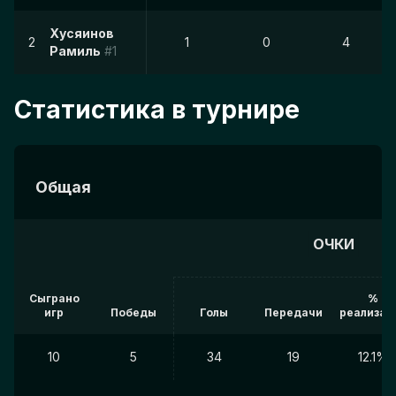
Хусяинов
2
1
0
4
Рамиль
#1
Статистика в турнире
Общая
ОЧКИ
Сыграно
%
игр
Победы
Голы
Передачи
реализац
10
5
34
19
12.1%