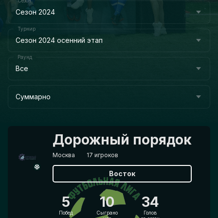
Сезон
Сезон 2024
Турнир
Сезон 2024 осенний этап
Раунд
Все
Суммарно
Дорожный порядок
Москва
17 игроков
Восток
5
10
34
Побед
Сыграно
Голов