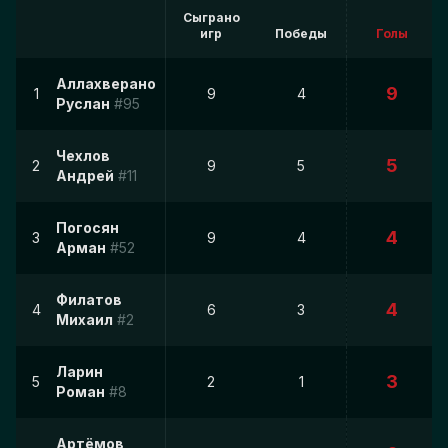
Сыграно
игр
Победы
Голы
Аллахверанов
9
1
9
4
Руслан
#95
Чехлов
5
2
9
5
Андрей
#11
Погосян
4
3
9
4
Арман
#52
Филатов
4
4
6
3
Михаил
#2
Ларин
3
5
2
1
Роман
#8
Артёмов