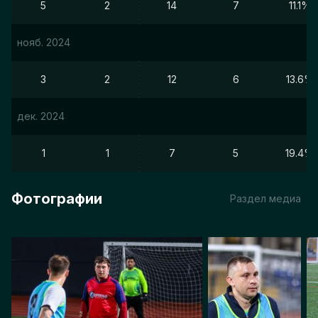
5
2
14
7
11.1%
нояб. 2024
3
2
12
6
13.6%
дек. 2024
1
1
7
5
19.4%
Фотографии
Раздел медиа