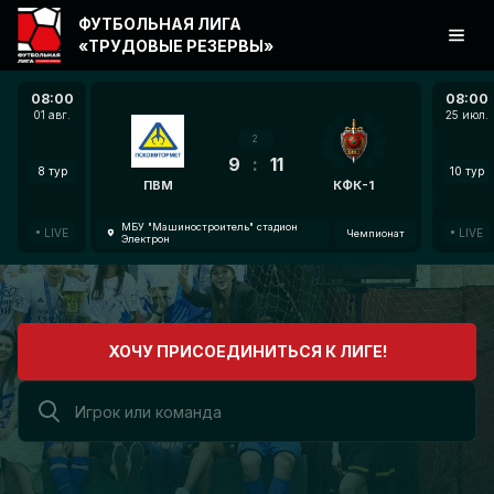
ФУТБОЛЬНАЯ ЛИГА
«ТРУДОВЫЕ РЕЗЕРВЫ»
08:00
08:00
01 авг.
25 июл.
2
9
:
11
8 тур
10 тур
ПВМ
КФК-1
МБУ "Машиностроитель" стадион
LIVE
LIVE
Чемпионат
Электрон
ХОЧУ ПРИСОЕДИНИТЬСЯ К ЛИГЕ!