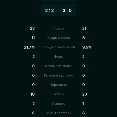
2 : 2
3 : 0
23
21
Удары
11
8
Удары в створ
21.7%
9.5%
Процент реализации
2
2
Фолы
0
0
Желтые карточки
0
0
Красные карточки
0
0
Перехваты
18
23
Потери
2
1
Угловые
6
6
Сейвы вратарей