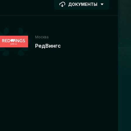
ДОКУМЕНТЫ
Москва
РедВингс
%