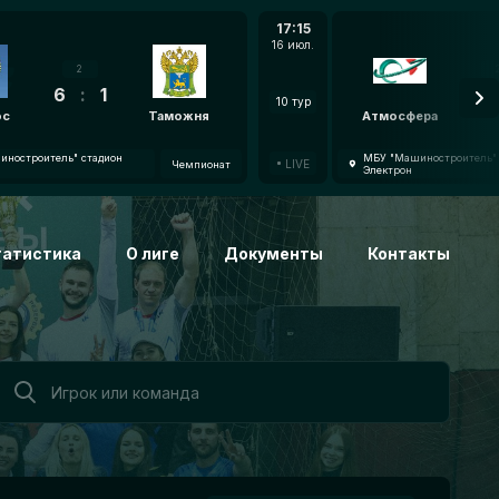
17:15
16 июл.
2
6
:
1
7
:
10 тур
oc
Таможня
Атмосфера
ностроитель" стадион
МБУ "Машиностроитель" 
LIVE
Чемпионат
Электрон
татистика
О лиге
Документы
Контакты