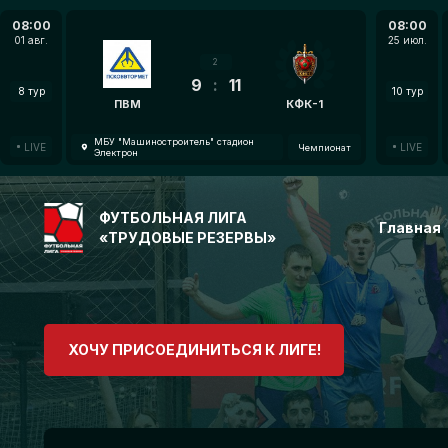
08:00
08:00
01 авг.
25 июл.
2
9
:
11
8 тур
10 тур
ПВМ
КФК-1
МБУ "Машиностроитель" стадион
LIVE
LIVE
Чемпионат
Электрон
ФУТБОЛЬНАЯ ЛИГА
Главная
«ТРУДОВЫЕ РЕЗЕРВЫ»
ХОЧУ ПРИСОЕДИНИТЬСЯ К ЛИГЕ!