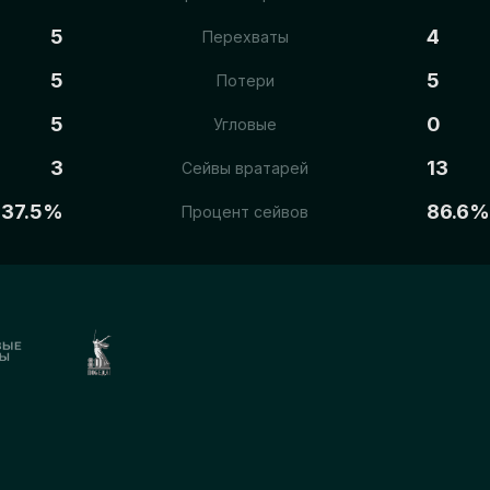
5
4
Перехваты
5
5
Потери
5
0
Угловые
3
13
Сейвы вратарей
37.5%
86.6%
Процент сейвов