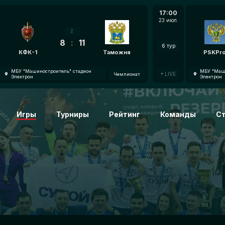
17:00
23 июл.
2
8
:
11
6 тур
КФК-1
Таможня
PSKPr
МБУ "Машиностроитель" стадион
МБУ "Маши
LIVE
Чемпионат
Электрон
Электрон
Игры
Турниры
Рейтинг
Команды
С