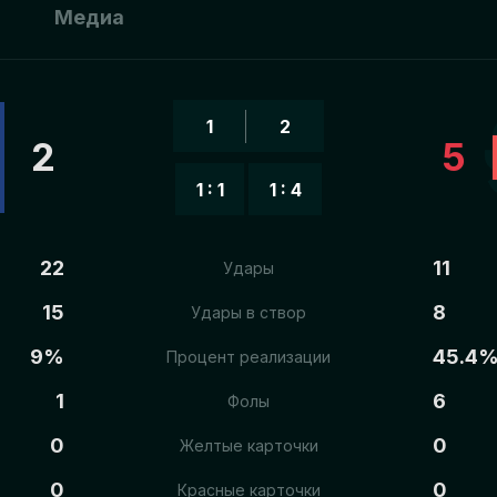
ы
Медиа
1
2
2
5
1 : 1
1 : 4
22
11
Удары
15
8
Удары в створ
9%
45.4
Процент реализации
1
6
Фолы
0
0
Желтые карточки
0
0
Красные карточки