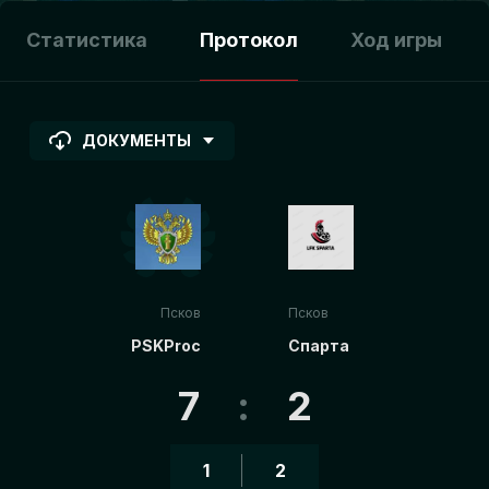
Статистика
Протокол
Ход игры
ДОКУМЕНТЫ
Псков
Псков
PSKProc
Спарта
7
:
2
1
2