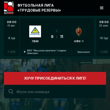
ФУТБОЛЬНАЯ ЛИГА
«ТРУДОВЫЕ РЕЗЕРВЫ»
08:00
08:00
01 авг.
25 июл.
2
9
:
11
8 тур
10 тур
ПВМ
КФК-1
МБУ "Машиностроитель" стадион
LIVE
LIVE
Чемпионат
Электрон
ХОЧУ ПРИСОЕДИНИТЬСЯ К ЛИГЕ!