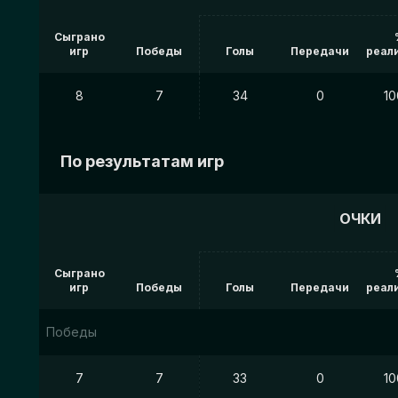
Сыграно
игр
Победы
Голы
Передачи
реал
8
7
34
0
1
По результатам игр
ОЧКИ
Сыграно
игр
Победы
Голы
Передачи
реал
Победы
7
7
33
0
1