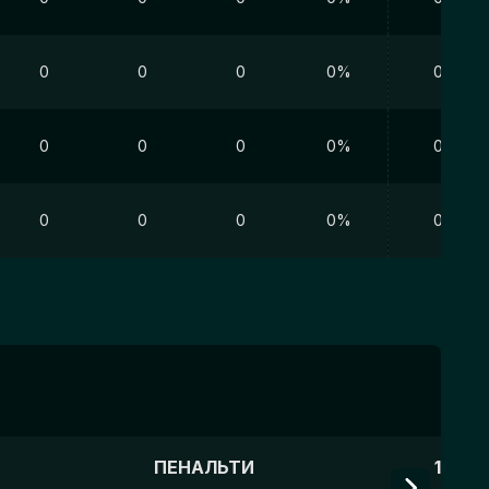
0
0
0
0%
0
0
0
0
0%
0
0
0
0
0%
0
ПЕНАЛЬТИ
10-М