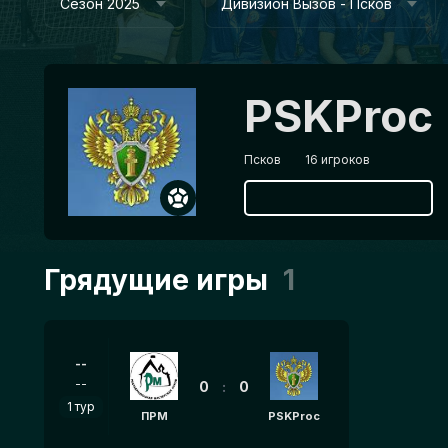
Сезон 2025
Дивизион Вызов - Псков
PSKProc
Псков
16 игроков
Грядущие игры
1
--
--
0
:
0
1 тур
ПРМ
PSKProc