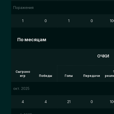
Поражения
1
0
1
0
1
По месяцам
ОЧКИ
Сыграно
игр
Победы
Голы
Передачи
реал
окт. 2025
4
4
21
0
1