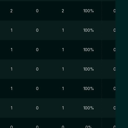
2
0
2
100%
0
1
0
1
100%
0
1
0
1
100%
0
1
0
1
100%
0
1
0
1
100%
0
1
0
1
100%
0
0
0
0
0%
0