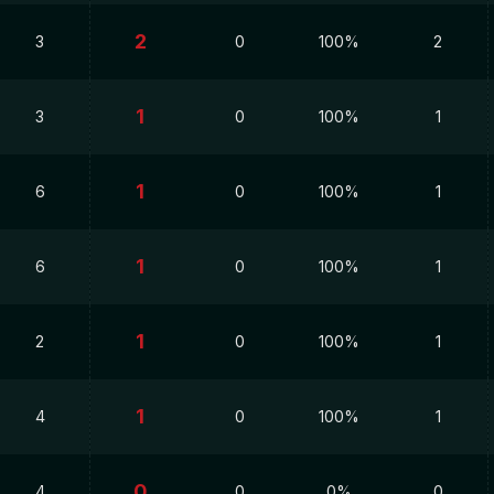
2
3
0
100%
2
1
3
0
100%
1
1
6
0
100%
1
1
6
0
100%
1
1
2
0
100%
1
1
4
0
100%
1
0
4
0
0%
0