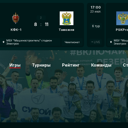
17:00
23 июл.
2
8
:
11
6 тур
КФК-1
Таможня
PSKPr
МБУ "Машиностроитель" стадион
МБУ "Маши
LIVE
Чемпионат
Электрон
Электрон
Игры
Турниры
Рейтинг
Команды
С