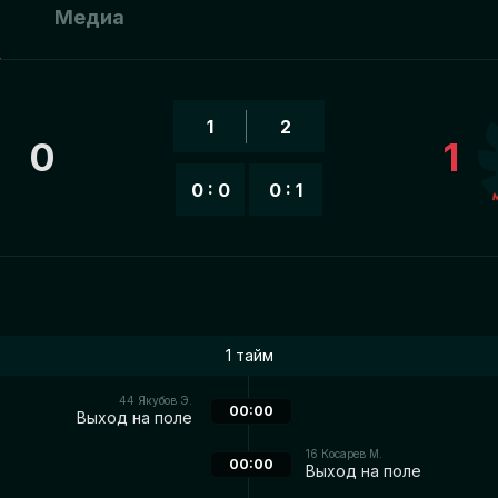
ы
Медиа
1
2
0
1
0 : 0
0 : 1
1 тайм
44
Якубов Э.
00:00
Выход на поле
16
Косарев М.
00:00
Выход на поле