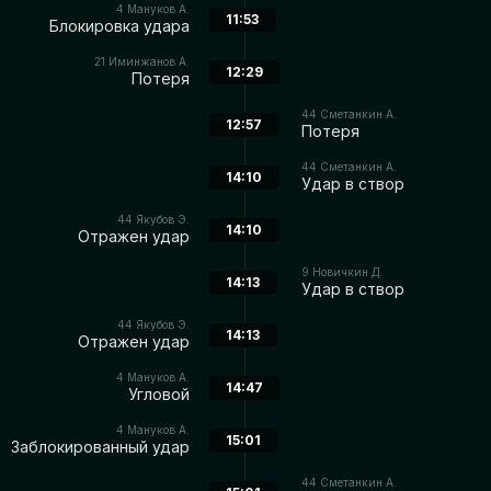
4
Мануков А.
11:53
Блокировка удара
21
Иминжанов А.
12:29
Потеря
44
Сметанкин А.
12:57
Потеря
44
Сметанкин А.
14:10
Удар в створ
44
Якубов Э.
14:10
Отражен удар
9
Новичкин Д.
14:13
Удар в створ
44
Якубов Э.
14:13
Отражен удар
4
Мануков А.
14:47
Угловой
4
Мануков А.
15:01
Заблокированный удар
44
Сметанкин А.