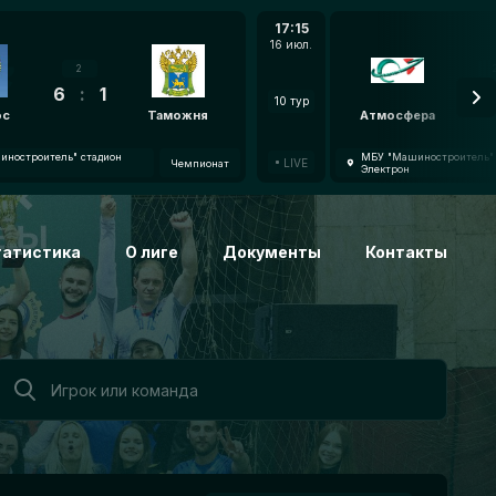
17:15
16 июл.
2
6
:
1
7
:
10 тур
oc
Таможня
Атмосфера
ностроитель" стадион
МБУ "Машиностроитель" 
LIVE
Чемпионат
Электрон
татистика
О лиге
Документы
Контакты