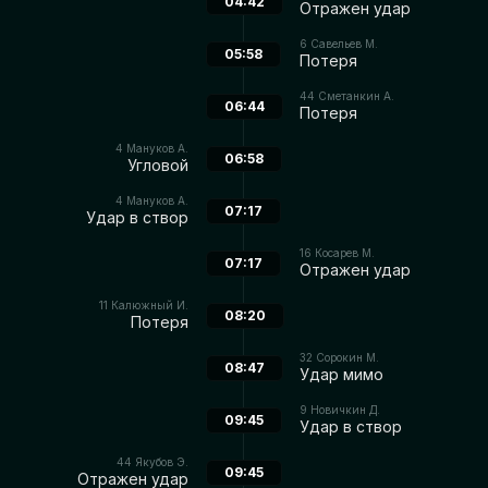
04:42
Отражен удар
6
Савельев М.
05:58
Потеря
44
Сметанкин А.
06:44
Потеря
4
Мануков А.
06:58
Угловой
4
Мануков А.
07:17
Удар в створ
16
Косарев М.
07:17
Отражен удар
11
Калюжный И.
08:20
Потеря
32
Сорокин М.
08:47
Удар мимо
9
Новичкин Д.
09:45
Удар в створ
44
Якубов Э.
09:45
Отражен удар