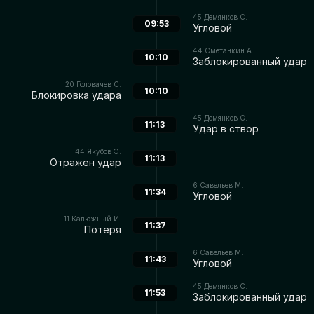
45
Демянков С.
09:53
Угловой
44
Сметанкин А.
10:10
Заблокированный удар
20
Головачев С.
10:10
Блокировка удара
45
Демянков С.
11:13
Удар в створ
44
Якубов Э.
11:13
Отражен удар
6
Савельев М.
11:34
Угловой
11
Калюжный И.
11:37
Потеря
6
Савельев М.
11:43
Угловой
45
Демянков С.
11:53
Заблокированный удар