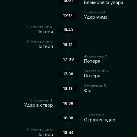
15:01
Блокировка удара
18
Монахов М.
15:17
Удар мимо
21
Иминжанов А.
15:43
Потеря
21
Иминжанов А.
16:31
Потеря
45
Демянков С.
17:08
Потеря
24
Емельянов Б.
17:36
Потеря
9
Новичкин Д.
18:13
Фол
10
Варламов П.
18:38
Удар в створ
16
Косарев М.
18:38
Отражен удар
21
Иминжанов А.
18:44
Потеря