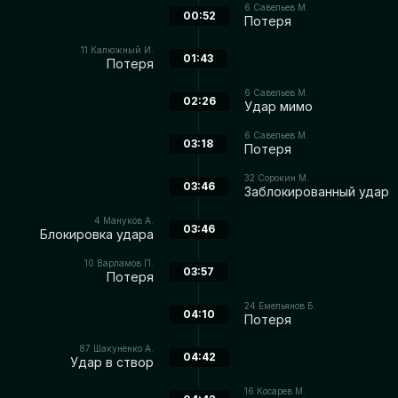
6
Савельев М.
00:52
Потеря
11
Калюжный И.
01:43
Потеря
6
Савельев М.
02:26
Удар мимо
6
Савельев М.
03:18
Потеря
32
Сорокин М.
03:46
Заблокированный удар
4
Мануков А.
03:46
Блокировка удара
10
Варламов П.
03:57
Потеря
24
Емельянов Б.
04:10
Потеря
87
Шакуненко А.
04:42
Удар в створ
16
Косарев М.