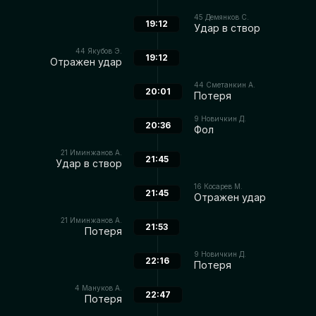
45
Демянков С.
19:12
Удар в створ
44
Якубов Э.
19:12
Отражен удар
44
Сметанкин А.
20:01
Потеря
9
Новичкин Д.
20:36
Фол
21
Иминжанов А.
21:45
Удар в створ
16
Косарев М.
21:45
Отражен удар
21
Иминжанов А.
21:53
Потеря
9
Новичкин Д.
22:16
Потеря
4
Мануков А.
22:47
Потеря