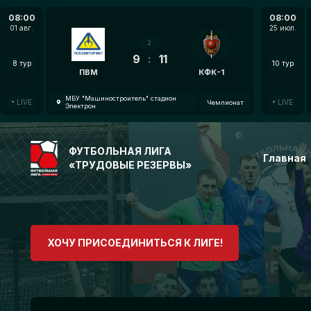
08:00
08:00
01 авг.
25 июл.
2
9
:
11
8 тур
10 тур
ПВМ
КФК-1
МБУ "Машиностроитель" стадион
LIVE
LIVE
Чемпионат
Электрон
ФУТБОЛЬНАЯ ЛИГА
Главная
«ТРУДОВЫЕ РЕЗЕРВЫ»
ХОЧУ ПРИСОЕДИНИТЬСЯ К ЛИГЕ!