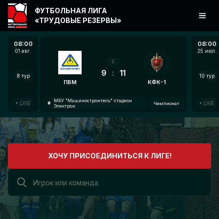
ФУТБОЛЬНАЯ ЛИГА
«ТРУДОВЫЕ РЕЗЕРВЫ»
08:00
08:00
01 авг.
25 июл.
2
9
:
11
8 тур
10 тур
ПВМ
КФК-1
МБУ "Машиностроитель" стадион
LIVE
LIVE
Чемпионат
Электрон
ХОЧУ ПРИСОЕДИНИТЬСЯ К ЛИГЕ!