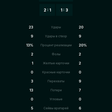
2 : 1
1 : 3
23
20
Удары
9
9
Удары в створ
13%
20%
Процент реализации
2
2
Фолы
1
2
Желтые карточки
0
0
Красные карточки
3
9
Перехваты
13
7
Потери
0
0
Угловые
5
6
Сейвы вратарей