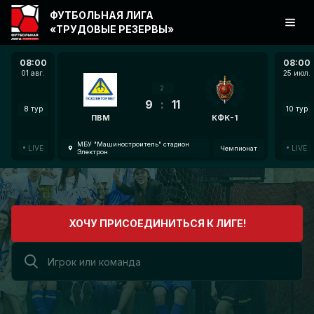
ФУТБОЛЬНАЯ ЛИГА
«ТРУДОВЫЕ РЕЗЕРВЫ»
08:00
08:00
01 авг.
25 июл.
2
9
:
11
8 тур
10 тур
ПВМ
КФК-1
МБУ "Машиностроитель" стадион
LIVE
LIVE
Чемпионат
Электрон
ХОЧУ ПРИСОЕДИНИТЬСЯ К ЛИГЕ!