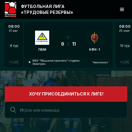
ФУТБОЛЬНАЯ ЛИГА
«ТРУДОВЫЕ РЕЗЕРВЫ»
08:00
08:00
01 авг.
25 июл.
2
9
:
11
8 тур
10 тур
ПВМ
КФК-1
МБУ "Машиностроитель" стадион
LIVE
LIVE
Чемпионат
Электрон
ХОЧУ ПРИСОЕДИНИТЬСЯ К ЛИГЕ!