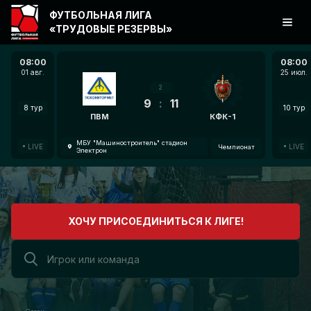
ФУТБОЛЬНАЯ ЛИГА
«ТРУДОВЫЕ РЕЗЕРВЫ»
08:00
08:00
01 авг.
25 июл.
2
9
:
11
8 тур
10 тур
ПВМ
КФК-1
МБУ "Машиностроитель" стадион
LIVE
LIVE
Чемпионат
Электрон
ХОЧУ ПРИСОЕДИНИТЬСЯ К ЛИГЕ!