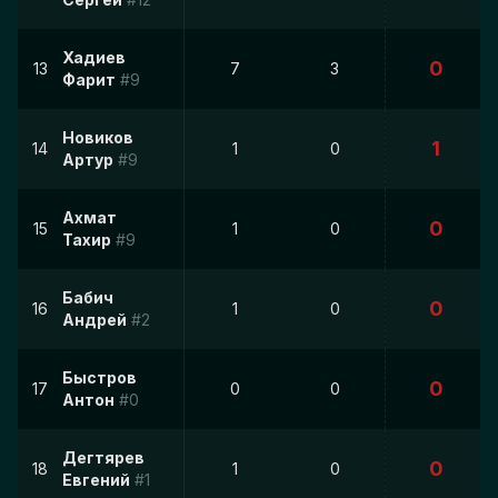
Хадиев
0
13
7
3
Фарит
#9
Новиков
1
14
1
0
Артур
#9
Ахмат
0
15
1
0
Тахир
#9
Бабич
0
16
1
0
Андрей
#2
Быстров
0
17
0
0
Антон
#0
Дегтярев
0
18
1
0
Евгений
#1