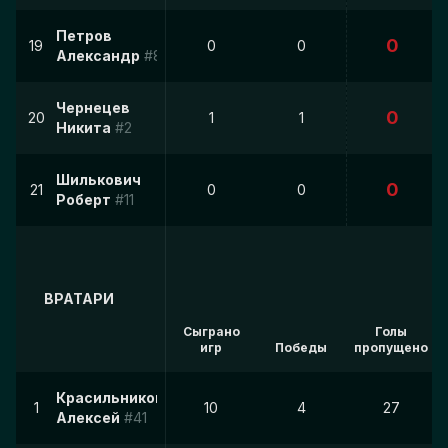
Петров
0
19
0
0
Александр
#88
Чернецев
0
20
1
1
Никита
#2
Шилькович
0
21
0
0
Роберт
#11
ВРАТАРИ
Сыграно
Голы
игр
Победы
пропущено
Красильников
1
10
4
27
Алексей
#41