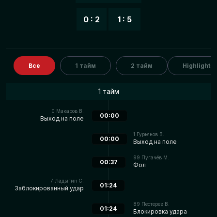
0 : 2
1 : 5
Все
1 тайм
2 тайм
Highlights
1 тайм
0
Макаров В.
00:00
Выход на поле
1
Гурьянов В.
00:00
Выход на поле
99
Пугачёв М.
00:37
Фол
7
Ладыгин С.
01:24
Заблокированный удар
89
Пестерев В.
01:24
Блокировка удара