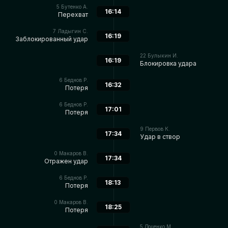
5
Бутенко А.
16:14
Перехват
7
Ладыгин С.
16:19
Заблокированный удар
22
Булыкин И.
16:19
Блокировка удара
6
Беднов Р.
16:32
Потеря
6
Беднов Р.
17:01
Потеря
9
Первов К.
17:34
Удар в створ
0
Макаров В.
17:34
Отражен удар
6
Беднов Р.
18:13
Потеря
0
Макаров В.
18:25
Потеря
5
Доценко М.