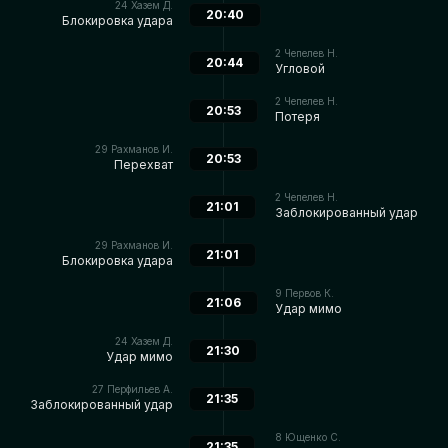
24
Хазем Д.
20:40
Блокировка удара
2
Чепелев Н.
20:44
Угловой
2
Чепелев Н.
20:53
Потеря
29
Рахманов И.
20:53
Перехват
2
Чепелев Н.
21:01
Заблокированный удар
29
Рахманов И.
21:01
Блокировка удара
9
Первов К.
21:06
Удар мимо
24
Хазем Д.
21:30
Удар мимо
27
Перфильев А.
21:35
Заблокированный удар
8
Ющенко С.
21:35