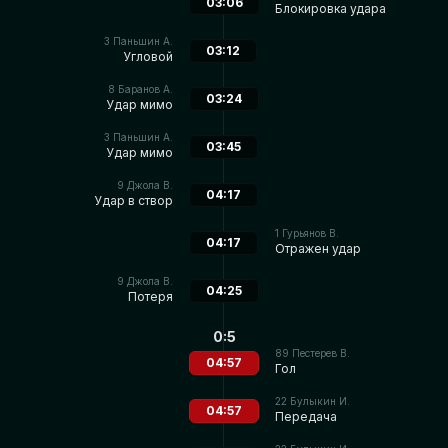
03:06
Блокировка удара
3
Паньшин А.
03:12
Угловой
8
Баранов А.
03:24
Удар мимо
3
Паньшин А.
03:45
Удар мимо
9
Джола В.
04:17
Удар в створ
1
Гурьянов В.
04:17
Отражен удар
9
Джола В.
04:25
Потеря
0:5
89
Пестерев В.
04:57
Гол
22
Булыкин И.
04:57
Передача