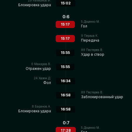
29
Рахманов И.
15:02
Блокировка удара
0:6
5
Доценко М.
15:17
Гол
9
Первов К.
15:17
Передача
89
Пестерев В.
15:55
Удар в створ
0
Макаров В.
15:55
Отражен удар
24
Хазем Д.
16:34
Фол
89
Пестерев В.
16:58
Заблокированный удар
8
Баранов А.
16:58
Блокировка удара
0:7
5
Доценко М.
17:28