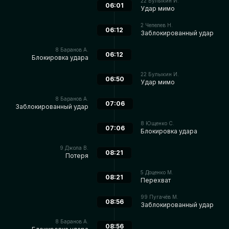
22
Булыкин И.
06:01
Удар мимо
2
Чепелев Н.
06:12
Заблокированный удар
8
Баранов А.
06:12
Блокировка удара
22
Булыкин И.
06:50
Удар мимо
8
Баранов А.
07:06
Заблокированный удар
8
Ющенко С.
07:06
Блокировка удара
9
Джола В.
08:21
Потеря
5
Доценко М.
08:21
Перехват
99
Пугачёв М.
08:56
Заблокированный удар
8
Баранов А.
08:56