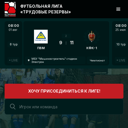
ФУТБОЛЬНАЯ ЛИГА
«ТРУДОВЫЕ РЕЗЕРВЫ»
08:00
08:00
01 авг.
25 июл.
2
9
:
11
8 тур
10 тур
ПВМ
КФК-1
МБУ "Машиностроитель" стадион
LIVE
LIVE
Чемпионат
Электрон
ХОЧУ ПРИСОЕДИНИТЬСЯ К ЛИГЕ!