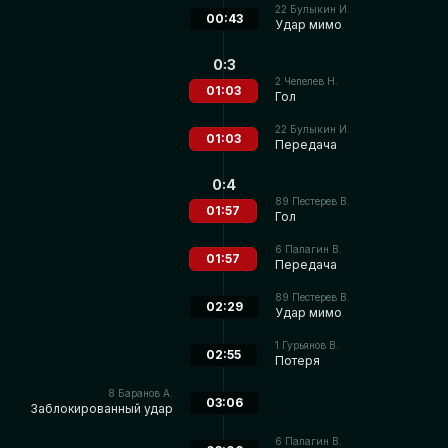
22
Булыкин И.
00:43
Удар мимо
0:3
2
Чепелев Н.
01:03
Гол
22
Булыкин И.
01:03
Передача
0:4
89
Пестерев В.
01:57
Гол
6
Палагин В.
01:57
Передача
89
Пестерев В.
02:29
Удар мимо
1
Гурьянов В.
02:55
Потеря
8
Баранов А.
03:06
Заблокированный удар
6
Палагин В.