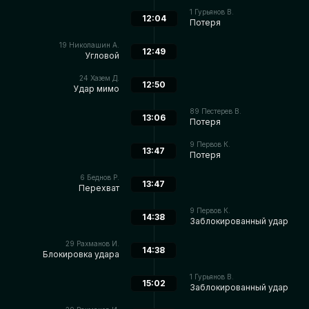
1
Гурьянов В.
12:04
Потеря
19
Николашин А.
12:49
Угловой
24
Хазем Д.
12:50
Удар мимо
89
Пестерев В.
13:06
Потеря
9
Первов К.
13:47
Потеря
6
Беднов Р.
13:47
Перехват
9
Первов К.
14:38
Заблокированный удар
29
Рахманов И.
14:38
Блокировка удара
1
Гурьянов В.
15:02
Заблокированный удар