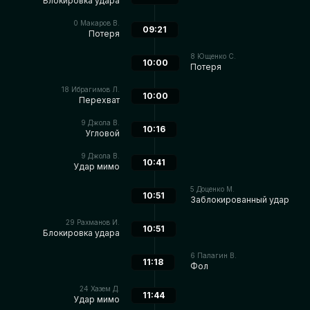
Блокировка удара
0
Макаров В.
09:21
Потеря
8
Ющенко С.
10:00
Потеря
18
Ибрагимов Л.
10:00
Перехват
9
Джола В.
10:16
Угловой
9
Джола В.
10:41
Удар мимо
5
Доценко М.
10:51
Заблокированный удар
29
Рахманов И.
10:51
Блокировка удара
6
Палагин В.
11:18
Фол
24
Хазем Д.
11:44
Удар мимо