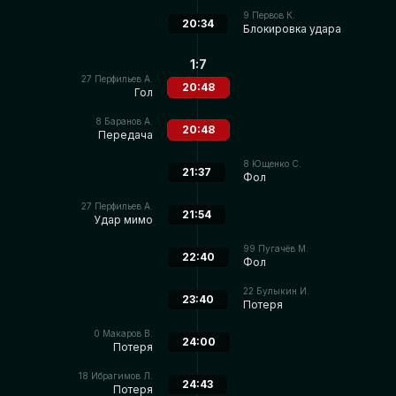
9
Первов К.
20:34
Блокировка удара
1:7
27
Перфильев А.
20:48
Гол
8
Баранов А.
20:48
Передача
8
Ющенко С.
21:37
Фол
27
Перфильев А.
21:54
Удар мимо
99
Пугачёв М.
22:40
Фол
22
Булыкин И.
23:40
Потеря
0
Макаров В.
24:00
Потеря
18
Ибрагимов Л.
24:43
Потеря