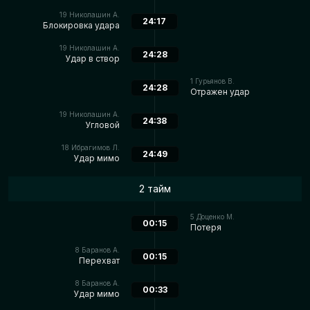
19
Николашин А.
24:17
Блокировка удара
19
Николашин А.
24:28
Удар в створ
1
Гурьянов В.
24:28
Отражен удар
19
Николашин А.
24:38
Угловой
18
Ибрагимов Л.
24:49
Удар мимо
2 тайм
5
Доценко М.
00:15
Потеря
8
Баранов А.
00:15
Перехват
8
Баранов А.
00:33
Удар мимо