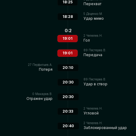
18:25
Перехват
5
Доценко М.
18:28
Удар мимо
0:2
2
Чепелев Н.
19:01
Гол
89
Пестерев В.
19:01
Передача
27
Перфильев А.
20:10
Потеря
89
Пестерев В.
20:30
Удар в створ
0
Макаров В.
20:30
Отражен удар
2
Чепелев Н.
20:33
Угловой
2
Чепелев Н.
20:40
Заблокированный удар