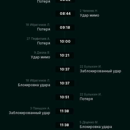
Потеря
2
Чепелев Н.
08:44
Удар мимо
18
Ибрагимов Л.
09:18
Потеря
27
Перфильев А.
10:00
Потеря
9
Джола В.
10:21
Удар мимо
22
Булыкин И.
10:37
Заблокированный удар
18
Ибрагимов Л.
10:37
Блокировка удара
22
Булыкин И.
10:51
Потеря
3
Паньшин А.
11:38
Заблокированный удар
5
Доценко М.
11:38
Блокировка удара