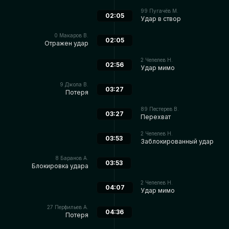
99
Пугачёв М.
02:05
Удар в створ
0
Макаров В.
02:05
Отражен удар
2
Чепелев Н.
02:56
Удар мимо
9
Джола В.
03:27
Потеря
89
Пестерев В.
03:27
Перехват
2
Чепелев Н.
03:53
Заблокированный удар
8
Баранов А.
03:53
Блокировка удара
2
Чепелев Н.
04:07
Удар мимо
27
Перфильев А.
04:36
Потеря