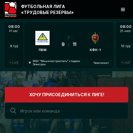
ФУТБОЛЬНАЯ ЛИГА
«ТРУДОВЫЕ РЕЗЕРВЫ»
08:00
08:00
01 авг.
25 июл.
2
9
:
11
8 тур
10 тур
ПВМ
КФК-1
МБУ "Машиностроитель" стадион
LIVE
LIVE
Чемпионат
Электрон
ХОЧУ ПРИСОЕДИНИТЬСЯ К ЛИГЕ!