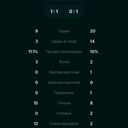
1 : 1
0 : 1
9
20
Удары
3
14
Удары в створ
11.1%
10%
Процент реализации
3
2
Фолы
0
1
Желтые карточки
0
0
Красные карточки
0
1
Перехваты
15
8
Потери
0
2
Угловые
12
2
Сейвы вратарей