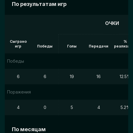
По результатам игр
ОЧКИ
Сыграно
%
игр
Победы
Голы
Передачи
реализац
Победы
6
6
19
16
12.5%
Поражения
4
0
5
4
5.2%
По месяцам