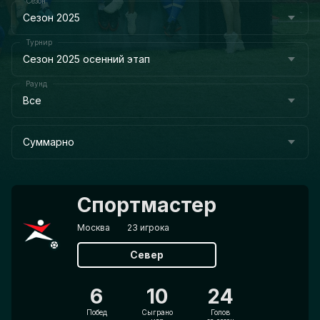
Сезон
Сезон 2025
Турнир
Сезон 2025 осенний этап
Раунд
Все
Суммарно
Спортмастер
Москва
23 игрока
Север
6
10
24
Побед
Сыграно
Голов