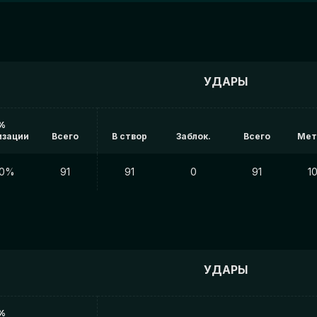
УДАРЫ
%
изации
Всего
В створ
Заблок.
Всего
Мет
00%
91
91
0
91
1
УДАРЫ
%