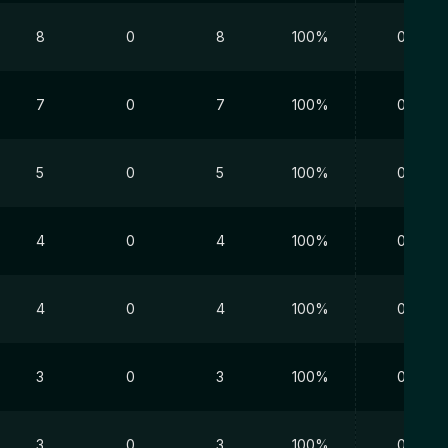
8
0
8
100%
0
7
0
7
100%
0
5
0
5
100%
0
4
0
4
100%
0
4
0
4
100%
0
3
0
3
100%
0
3
0
3
100%
0