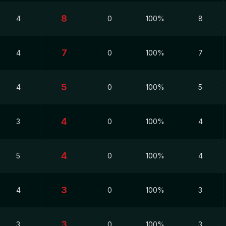
8
4
0
100%
8
7
4
0
100%
7
5
4
0
100%
5
4
3
0
100%
4
4
5
0
100%
4
3
4
0
100%
3
3
3
0
100%
3