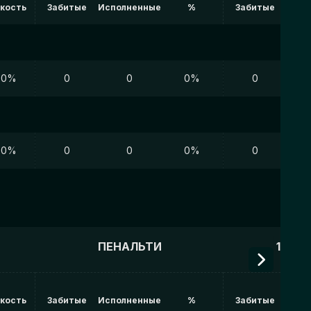
кость
Забитые
Исполненные
%
Забитые
Испо
00%
0
0
0%
0
00%
0
0
0%
0
ПЕНАЛЬТИ
10-М
кость
Забитые
Исполненные
%
Забитые
Испо