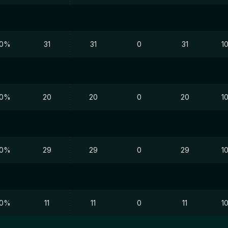
00%
31
31
0
31
1
00%
20
20
0
20
1
00%
29
29
0
29
1
00%
11
11
0
11
1