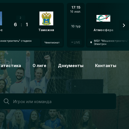
17:15
16 июл.
2
6
:
1
7
:
10 тур
oc
Таможня
Атмосфера
ностроитель" стадион
МБУ "Машиностроитель" 
LIVE
Чемпионат
Электрон
татистика
О лиге
Документы
Контакты