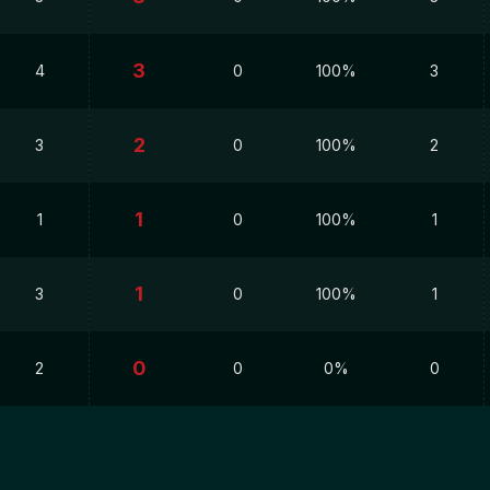
3
4
0
100%
3
2
3
0
100%
2
1
1
0
100%
1
1
3
0
100%
1
0
2
0
0%
0