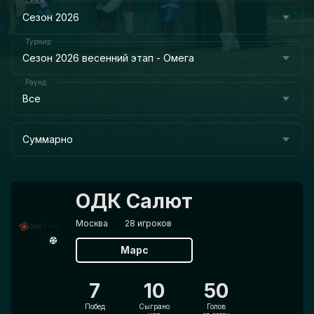
Сезон
Сезон 2026
Турнир
Сезон 2026 весенний этап - Омега
Раунд
Все
Суммарно
ОДК Салют
Москва
28 игроков
Марс
7
10
50
Побед
Сыграно
Голов