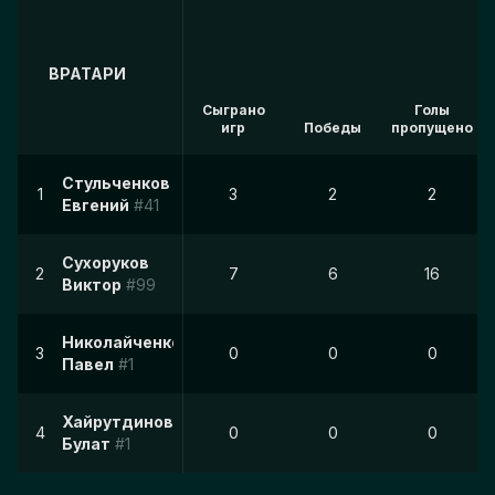
ВРАТАРИ
Сыграно
Голы
игр
Победы
пропущено
Стульченков
1
3
2
2
Евгений
#41
Сухоруков
2
7
6
16
Виктор
#99
Николайченков
3
0
0
0
Павел
#1
Хайрутдинов
4
0
0
0
Булат
#1