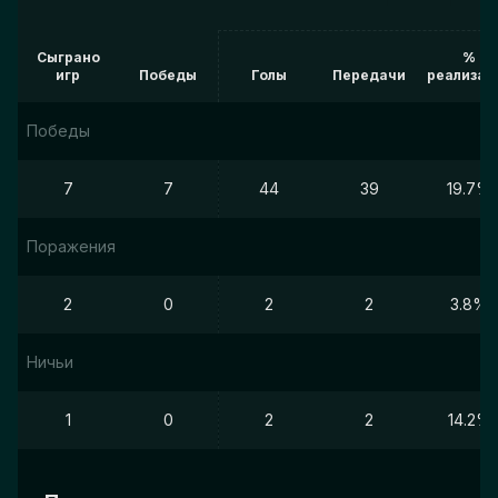
Сыграно
%
игр
Победы
Голы
Передачи
реализац
Победы
7
7
44
39
19.7%
Поражения
2
0
2
2
3.8%
Ничьи
1
0
2
2
14.2%