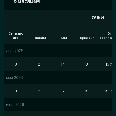
По месяцам
ОЧКИ
Сыграно
%
игр
Победы
Голы
Передачи
реализац
апр. 2026
3
2
17
13
16%
мая 2026
3
2
8
8
8.9%
июн. 2026