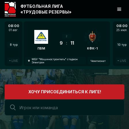
ФУТБОЛЬНАЯ ЛИГА
«ТРУДОВЫЕ РЕЗЕРВЫ»
08:00
08:00
01 авг.
25 июл.
2
9
:
11
8 тур
10 тур
ПВМ
КФК-1
МБУ "Машиностроитель" стадион
LIVE
LIVE
Чемпионат
Электрон
ХОЧУ ПРИСОЕДИНИТЬСЯ К ЛИГЕ!