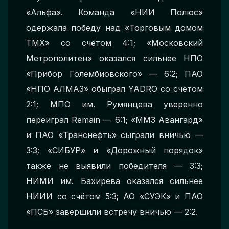
«Альфа». Команда «НИИ Полюс»
одержала победу над «Торговым домом
ТМХ» со счётом 4:1; «Московский
Метрополитен» оказался сильнее НПО
«Прибор Голембиовского» — 6:2; ПАО
«НПО АЛМАЗ» обыграл YADRO со счётом
2:1; МПО им. Румянцева уверенно
переиграл Remain — 6:1; «ММЗ Авангард»
и ПАО «Транснефть» сыграли вничью —
3:3; «СИБУР» и «Дорожный порядок»
также не выявили победителя — 3:3;
НИМИ им. Бахирева оказался сильнее
НИИИ со счётом 5:3; АО «СУЭК» и ПАО
«ПСБ» завершили встречу вничью — 2:2.