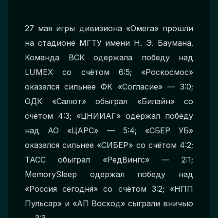
27 мая игры дивизиона «Омега» прошли
на стадионе МГТУ имени Н. Э. Баумана.
Команда ВСК одержала победу над
LUMEX со счётом 6:5; «Роскосмос»
оказался сильнее ФК «Согласие» — 3:0;
ОДК «Салют» обыграл «Билайн» со
счётом 4:3; «ЦНИИАГ» одержал победу
над АО «ЦАРС» — 5:4; «СБЕР УБ»
оказался сильнее «СИБЕР» со счётом 4:2;
ТАСС обыграл «РедВингс» — 2:1;
MemorySleep одержал победу над
«Россия сегодня» со счётом 3:2; «НПП
Пульсар» и «АП Восход» сыграли вничью